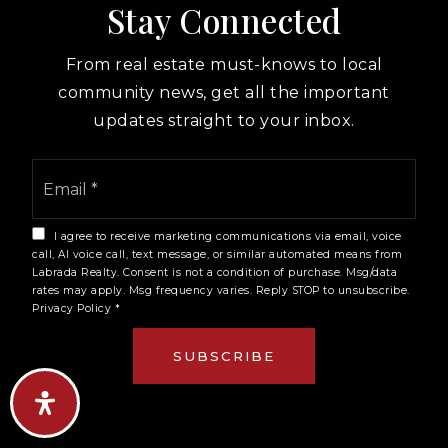
Stay Connected
ARCHIVES
Archives
From real estate must-knows to local
community news, get all the important
updates straight to your inbox.
SEARCH HOMES BY AREA
Email
*
I agree to receive marketing communications via email, voice
call, AI voice call, text message, or similar automated means from
RECENT POSTS
Labrada Realty. Consent is not a condition of purchase. Msg/data
rates may apply. Msg frequency varies. Reply STOP to unsubscribe.
Selling a House in Probate in Miami: The Real
Privacy Policy
*
Process
SUBSCRIBE
How to Sell a House During a Divorce in Miami
Tired of Being a Landlord? How to Decide If
Selling Wins
How to Sell a Luxury Home in Miami the Smart